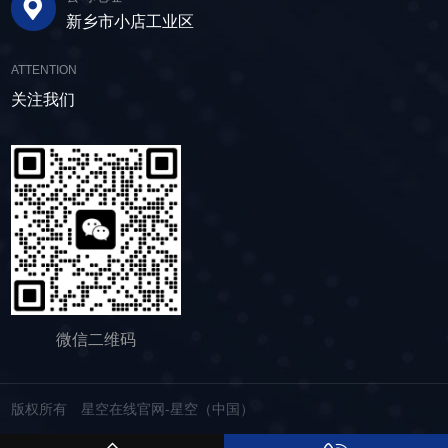
新乡市小店工业区
ATTENTION
关注我们
微信二维码
版权所有 星空在线官网-星空（中国）