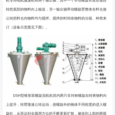
机专用电机减速机有两个输出轴，其中一个带动螺旋长短臂做自
0.61.5φ630×1451150DSH-0.10.10.4-0.61.5φ715×1569250DSH-
转把底部的物料向上输送，另一输出轴带动螺旋臂整体在料仓做
0.30.30.4-0.62.2φ920×1960550DSH-0.50.50.4-
0.63φ1140×2320600DSH-110.4-0.64φ1480×28951200DSH-1.51.50.4-
公转把料仓内物料均匀搅拌。搅拌的时间依物料的分级、种类来
0.65.5φ1633×32101350DSH-220.4-0.65.5φ1816×34951500DSH-
订（设备示意图见下图）。
330.4-0.67.5φ2040×37602300DSH-440.4-0.611φ2250×44252520DSH-
660.4-0.615φ2548×49403000DSH-880.4-
0.618.5φ2780×53604500DSH-10100.4-0.622φ3018×58155500DSH-
12120.4-0.622φ3204×61005900DSH-15150.4-
0.630φ3442×65406600DSH-20200.4-0.637φ3805×74209800DSH-
25250.4-0.637φ4086×780010200DSH-30300.4-
0.645φ4330×820011500 1、确定每批次混合的物料体积，范围在0.1-
30立方米，选取相应规格的设备; 2、选取设备制作材质，材质分：与
物料接触部分、不与物料接触部分，设备其它部件保持原有材质。(材质依
据物料性质、工况要求、卫生级别等因素决定，常规有碳钢、
304/316L/321不锈钢)(材质选定后依据要求确定表面处理要求); 3、根
DSH型锥形双螺旋混机机筒内两只非对称螺旋自转将物料向
据物料的比重、流动性等性质，以及启动标准来确定配置的驱动能力;(启动
上提升，转臂慢速公转运动，使螺旋外的物体不同程度的进入螺
标准分：重载启动、空载启动) 4、依据实际工艺情况，增加辅助功能
组件，如喷液、加热/冷却、等; 5、设计设备的开口要求，如加料口、
旋柱，从而达到全圆周方位的不断更新扩散，被提到上部的两股