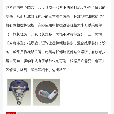
清理口、排气孔等; 6、选择出料模式以及驱动方式，分手动、气动、
物料再向中心凹穴汇合，形成一股向下的物料流，补充了底部的
电动; 重要提示：设备的选型是比较重要的环节，应尽可能提供物料的
详细信息，以及工艺安排，以便我公司**人员为您提供***的技术服务。
空缺，从而形成对流循环的三重混合效果；标准型锥形螺旋混合
机有两根搅拌螺旋，实际应用中根据设备规格大小可以采用单
（一根长螺旋）、双（长短各一两根不对称螺旋）、三（两端一
长对称布置）根螺旋，理论上搅拌螺旋越多，混合效果越好；设
备一般采用梅花错位阀，此阀与长螺旋底部贴合紧密，有效减少
混合死角，驱动形式有手动和气动可选，根据用户需要，也可加
装蝶阀、球阀、星形卸料器、边出料等。