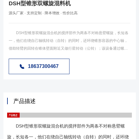
DSH型锥形双螺旋混料机
源头厂家 · 支持定制 · 降本增效 · 性价比高
DSH型锥形双螺旋混合机的搅拌部件为两条不对称悬臂螺旋，长短各
一，他们在绕自己轴线转动（自转）的同时，还环绕锥形容器的中心轴，
借助转臂的回转在锥体壁面附近又做行星转动（公转）；该设备通过螺旋
的自转、公转将物料反复提升，在锥体内产生剪切、对流、扩散等复合运
动，从而达到混合的目的。产品可根据要求设计外夹套（加热、冷却），
18637300467
喷雾器，广泛应用于化工、医药、农药、燃料、建材等粉体与粉体的混
合、反应。该机可根据工艺要求在混合机筒外增加夹套，通过向夹套内注
入冷热介质来实现对物料的冷却或加热，冷却一般加入工业用水，加热可
通入蒸汽或电加热导热油。 DSH型锥形双螺旋混料机由混料机专用电
产品描述
机减速机、料筒盖、长螺旋臂、短螺旋臂、齿轮、锥形料仓等组成，工作
时，混料机专用电机减速机带动螺旋长短臂工作，需要指出的时，混料机
专用电机减速机有两个输出轴，其中一个带动螺旋长短臂做自转把底部的
DSH型锥形双螺旋混合机的搅拌部件为两条不对称悬臂螺
物料向上输送，另一输出轴带动螺旋臂整体在料仓做公转把料仓内物料均
匀搅拌。搅拌的时间依物料的分级、种类来订（设备示意图见下
旋，长短各一，他们在绕自己轴线转动（自转）的同时，还环绕