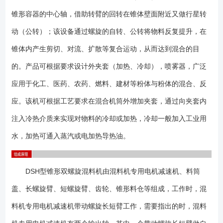
图）。 DSH型锥形双螺旋混机机筒内两只非对称螺旋自转将物料向上
锥形容器的中心轴，借助转臂的回转在锥体壁面附近又做行星转
提升，转臂慢速公转运动，使螺旋外的物体不同程度的进入螺旋柱，从而
达到全圆周方位的不断更新扩散，被提到上部的两股物料再向中心凹穴汇
动（公转）；该设备通过螺旋的自转、公转将物料反复提升，在
合，形成一股向下的物料流，补充了底部的空缺，从而形成对流循环的三
锥体内产生剪切、对流、扩散等复合运动，从而达到混合的目
重混合效果；标准型锥形螺旋混合机有两根搅拌螺旋，实际应用中根据设
的。产品可根据要求设计外夹套（加热、冷却），喷雾器，广泛
备规格大小可以采用单（一根长螺旋）、双（长短各一两根不对称螺
旋）、三（两端一长对称布置）根螺旋，理论上搅拌螺旋越多，混合效果
应用于化工、医药、农药、燃料、建材等粉体与粉体的混合、反
越好；设备一般采用梅花错位阀，此阀与长螺旋底部贴合紧密，有效减少
应。该机可根据工艺要求在混合机筒外增加夹套，通过向夹套内
混合死角，驱动形式有手动和气动可选，根据用户需要，也可加装蝶阀、
球阀、星形卸料器、边出料等。 1、使用于物料比重悬殊，粉体颗粒相
注入冷热介质来实现对物料的冷却或加热，冷却一般加入工业用
当大的物料； 2、使用于陶瓷釉料混合过程温和，对物料颗粒不会压馈
水，加热可通入蒸汽或电加热导热油。
或破碎； 3、对热敏性物料不会产生过热现象； 4、在粉-粉混合过
程中，十分方便添加工况要求的液体或设置一个到多个喷雾口装置；
6、底部错位阀出料方便，由于螺旋底部无固定装置，因此不会出现压馈现
DSH型锥形双螺旋混料机由混料机专用电机减速机、料筒
象； 7、锥形筒体适应对混合物料无残留的高要求； 8、柔和的搅
盖、长螺旋臂、短螺旋臂、齿轮、锥形料仓等组成，工作时，混
拌速度亦不会对易碎物料产生破坏； 9、本机的搅拌作用对物料的化学
反应有更好的配合作用；型号\项目全容积(M³)装载系数电机功率(KW)外型
料机专用电机减速机带动螺旋长短臂工作，需要指出的时，混料
尺寸(mm) *大直径×高设备重量(kg)DSH-0.060.060.4-