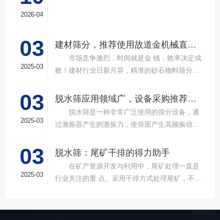
2026-04
03
建材筛分，推荐使用故道金机械直线筛
市场竞争激烈，时间就是金 钱，效率决定成
2025-03
败！建材行业日新月异，精准的砂石物料筛分工
具成为了确保工程质量，提升生产效率的关键。
03
故道金机械，深耕振动筛分领域三十载，推出多
脱水筛应用领域广，设备采购推荐选择实力厂家
款高质量直线筛设备，以稳定的筛分质量，强大
脱水筛是一种非常广泛使用的筛分设备，通
的处理能力，提供建材砂石物料筛分解决方
2025-03
过激振器产生的激振力，使筛面产生高频振动，
案。 ▲故道金机械直线振动筛 布局合
物料在筛面上受到连续抛掷，从而实现固体颗粒
理，精准分级 故道金机械拥有强大的技术团
03
与液体之间的分离。在多个行业中，脱水筛都发
脱水筛：尾矿干排的得力助手
队，产品设计时考虑机械结构、动力学特性和操
挥着不可或缺的作用。故道金机械带大家一起了
在矿产资源开发与利用中，尾矿处理一直是
作便捷性，其生产的直线筛产品使用时，物料在
解。 ▲故道金机械单层高频脱水振动筛
2025-03
行业关注的重 点。采用干排方式处理尾矿，不仅
筛面快速且均匀分布，筛孔不堵塞，筛分效率
在采矿业中，脱水筛经常被用于尾矿和精矿的脱
可节约企业生态环境治理资金，减少节能减排和
高，筛分精度高，为建材产品带来稳定可靠的质
水处理。选矿完成后，尾矿处理过程中需要脱水
尾矿库维护费用，还可回收尾矿中的有价成分，
量提升。 智能调控，灵活应对 故道金机
筛协助去除多余的水分，以便于尾矿的堆放或再
提高企业经济效益。尾矿干排过程中，少不了振
械直线筛可加装plc控制系统，实现远程操控。用