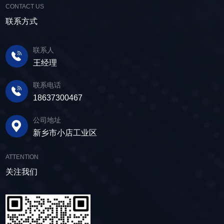
利用；在精矿进行进一步加工前，也需要通过脱
CONTACT US
动筛分设备的助力，脱水筛，凭借强大的性能优
户可根据实际需求轻松调整振幅、频率等筛分参
水筛进行脱水处理，以提高其品质和后续加工效
势，成为了尾矿干排系统中经常使用的明星产
联系方式
数，使故道金机械直线筛能够轻松应对不同材质
率。 在煤炭行业中，脱水筛主要用于煤泥的
品。 ▲脱水振动筛 脱水筛，专为处理含
与粒度的筛分挑战，提升筛分效率。 坚实耐
脱水处理。煤泥是煤炭洗选过程中的副产品，含
水物料而生，该设备通过激振器产生的激振力，
用，维护省心 故道金机械直线振动筛优选高
联系人
有大量的水分，使用脱水筛进行处理，可以将煤
使筛面产生高频振动，含水物料进入振动筛后，
质量材料，生产环节层层把控，生产出的振动筛
王经理
泥中的水分去除，使其达到后续加工的要
在筛面上受到连续抛掷，从而实现固体颗粒与液
产品筛体强度高，坚实耐用，可长时间高强度稳
求。 在建筑行业中，脱水筛被广泛应用于砂
体之间的分离。 脱水筛筛板采用模块式设
定作业。另外，该直线筛设备维护保养便捷，只
联系电话
石料厂的水洗砂脱水处理。水洗砂在生产过程中
计，无需螺栓即可安装，维护更换便捷，仅需要
需要定期检查、清洁、添加润滑油，即可保证振
18637300467
需要去除表面的泥土和杂质，这时候就需要用脱
3-5分钟即可完成筛板更换，显著减少了停机维护
动筛的正常运行和使用寿命。 绿色节能，引
水筛，通过脱水筛对物料进行处理，可以确保砂
公司地址
的时间。其筛网具备自清洁功能，可轻松清除粘
领未来 追求筛分效率的同时，故道金机械也
子的质量符合建筑要求，为建筑工程提供高质量
新乡市小店工业区
附在筛网上的物料，预防筛料堵网。此外，脱水
积极响应国家环保政策，部分直线筛筛体采用全
的建筑材料。 在食品行业中，脱水筛可以用
筛还配备了橡胶隔振弹簧作为减震装置，很好地
封闭设计，降低噪音与粉尘污染，为构建绿色建
于水果、蔬菜沥水，还可以用于果汁、酒类、调
ATTENTION
降低设备运行时产生的噪音，为用户创造更加舒
材产业贡献力量。 如今，故道金机械直线筛
味品等液态食品的过滤和分离，为后续食材储
适的工作环境。 脱水筛体积相对较小，单位
关注我们
已广泛应用于各类建材物料的筛分作业中，成为
存、运输及使用提供便利。 ▲故道金机械双
面积处理量大，可够满足多种物料的脱水作业的
了众多建材企业的信赖之选。如果您也希望提升
层高频脱水振动筛 说了这么多，相信大家对
要求，支持24小时不间断的连续干排作业，提升
建材物料的筛分效率，欢迎随时星空在线官网-星
脱水筛的重要性有了更加清晰地认识，在产品采
生产线脱水效率。 ▲脱水振动筛 脱水筛
空（中国），故道金机械将提供高质量的产品，
购时，也一定要擦亮眼睛。故道金机械深耕振动
适用于金属矿山、非金属矿山以及煤矿等领域的
竭诚为您服务！