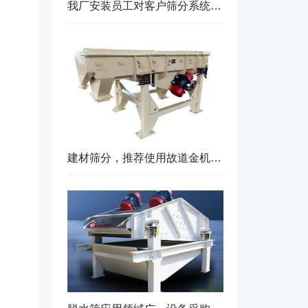
我厂安装员工对客户筛分系统升级改造完工，客户很满意，我们也很高兴！
建材筛分，推荐使用故道金机械直线筛