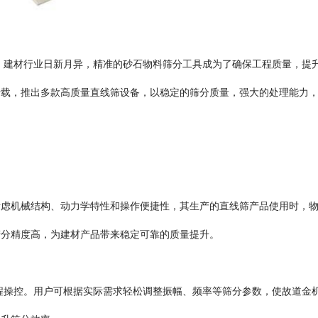
建材行业日新月异，精准的砂石物料筛分工具成为了确保工程质量，提
十载，推出多款高质量直线筛设备，以稳定的筛分质量，强大的处理能力
机械结构、动力学特性和操作便捷性，其生产的直线筛产品使用时，
筛分精度高，为建材产品带来稳定可靠的质量提升。
程操控。用户可根据实际需求轻松调整振幅、频率等筛分参数，使故道金