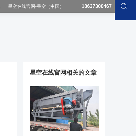
讯
星空在线官网-星空（中国）
18637300467
星空在线官网相关的文章