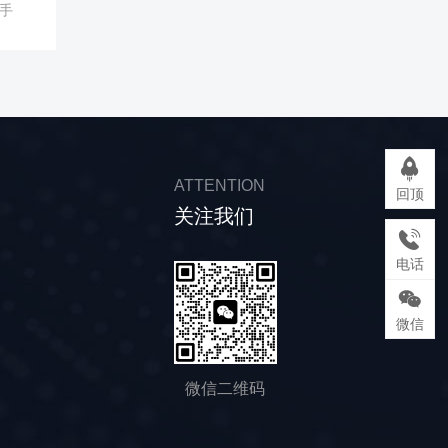
手
ATTENTION
回顶
关注我们
电话
微信
微信二维码