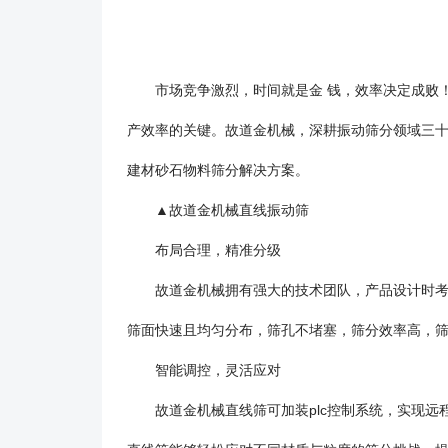
市场竞争激烈，时间就是金 钱，效率决定成败！
产效率的关键。故道金机械，深耕振动筛分领域三
建材砂石物料筛分解决方案。
▲故道金机械直线振动筛
布局合理，精准分级
故道金机械拥有强大的技术团队，产品设计时考虑
筛面快速且均匀分布，筛孔不堵塞，筛分效率高，
智能调控，灵活应对
故道金机械直线筛可加装plc控制系统，实现远