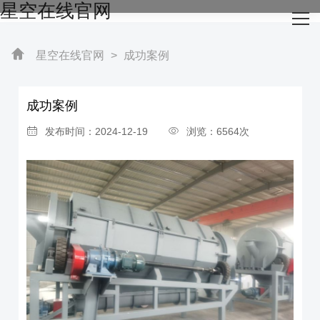
星空在线官网
网站星空在线官网
关于我们
星空在线官网
>
成功案例
主营产品
成功案例
成功案例
发布时间：2024-12-19
浏览：6564次
生产设备
新闻资讯
星空在线官网-星空（中国）