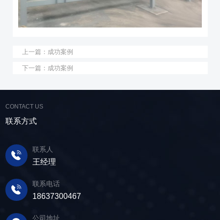
上一篇：
成功案例
下一篇：
成功案例
CONTACT US
联系方式
联系人
王经理
联系电话
18637300467
公司地址