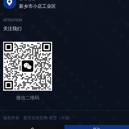
新乡市小店工业区
ATTENTION
关注我们
微信二维码
版权所有 星空在线官网-星空（中国）