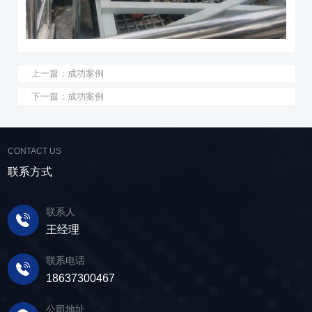
上一篇：
成功案例
下一篇：
成功案例
CONTACT US
联系方式
联系人
王经理
联系电话
18637300467
公司地址